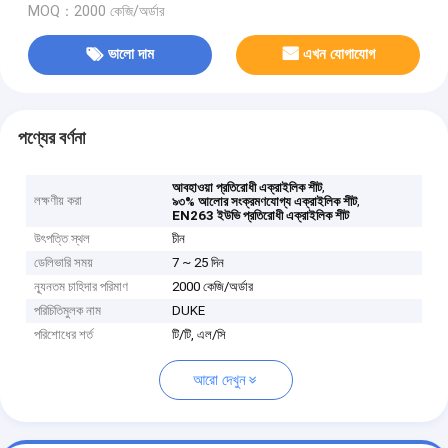
MOQ：2000 কেজি/অর্ডার
ভালো দাম
এখন যোগাযোগ
পণ্যের বর্ণনা
,
আবহাওয়া প্রতিরোধী এক্রাইলিক শীট
লক্ষণীয় করা
,
৯৩% আলোর সংক্রমণযোগ্য এক্রাইলিক শীট
EN263 ইউভি প্রতিরোধী এক্রাইলিক শীট
উৎপত্তি স্থল
চীন
ডেলিভারি সময়
7 ~ 25 দিন
ন্যূনতম চাহিদার পরিমাণ
2000 কেজি/অর্ডার
পরিচিতিমুলক নাম
DUKE
পরিশোধের শর্ত
টি/টি, এল/সি
আরো দেখুন