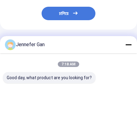
চালিয়ে
প্রস্তাবিত পণ্য
Jennefer Gan
7:18 AM
Good day, what product are you looking for?
নীল এবং সাদা প্লেক্সিগ্লাস
নীল এবং সাদা নীল সাইনবোর্ড
ডিউক ব্লু অ্যান্ড হোয
প্যানেল নীল সাইন রঙ পরিবর্তন
সাদা রাতে বজ্রপাত সাইনবোর্ড
নাইট এক্রাইলিক শীট 
নাইট ব্যবহারের জন্য এক্রাইলিক
LED লাইট বক্স বিজ্ঞাপন
ভালো দাম
ভালো দাম
ভালো দাম