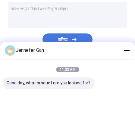
সাইন অ্যাক্রিলিক শীট
আরভি উইন্ডো অ্যাক্রিলিক শীট
দিন রাত এক্রাইলিক শীট
চালিয়ে
ধাক্কা প্রতিরোধী এক্রাইলিক
Jennefer Gan
অ্যাকোয়ারিয়াম এক্রাইলিক শীট
আমাদের বিভাগসমূহ
11:32 AM
ফ্রস্টেড এক্রাইলিক শীট
Good day, what product are you looking for?
ইউভি ট্রান্সমিটার অ্যাক্রিলিক
ইনফ্রারেড ফিল্টার এক্রাইলিক
স্যানিটারি অ্যাক্রিলিক শীট
এক্রাইলিক শীট পরিষ্কার করুন
আইজিপি এক্রাইলিক শ