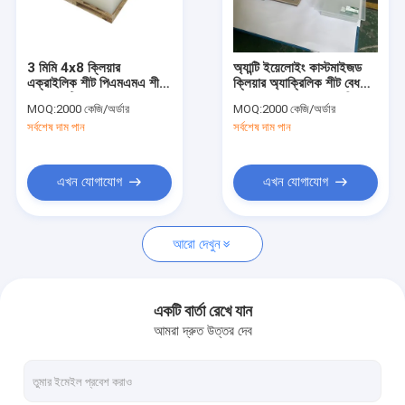
কারখানা ভ্রমণ
মান নিয়ন্ত্রণ
3 মিমি 4x8 ক্লিয়ার
অ্যান্টি ইয়েলোইং কাস্টমাইজড
এক্রাইলিক শীট পিএমএমএ শীট
ক্লিয়ার অ্যাক্রিলিক শীট বেধ
আমাদের সাথে যোগাযোগ করুন
লেজার কাটিং
PMMA প্যানেল জন্য বহিরঙ্গন
MOQ:
2000 কেজি/অর্ডার
MOQ:
2000 কেজি/অর্ডার
উইন্ডো সিএনসি কাটিং 10mm
সর্বশেষ দাম পান
সর্বশেষ দাম পান
খবর
উদ্ধৃতির জন্য আবেদন
এখন যোগাযোগ
এখন যোগাযোগ
আরো দেখুন
স্যানিটারি অ্যাক্রিলিক শীট
এক্রাইলিক শীট পরিষ্কার করুন
একটি বার্তা রেখে যান
আমরা দ্রুত উত্তর দেব
আইজিপি এক্রাইলিক শীট
শব্দ বাধা বেড়া