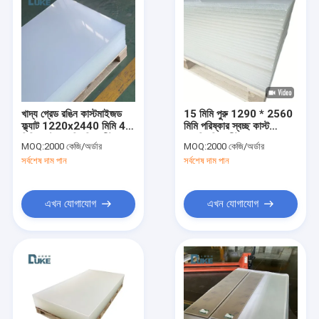
খাদ্য গ্রেড রঙিন কাস্টমাইজড
15 মিমি পুরু 1290 * 2560
ফ্ল্যাট 1220x2440 মিমি 4
মিমি পরিষ্কার স্বচ্ছ কাস্ট
মিমি কাস্ট অ্যাক্রিলিক শীট
অ্যাক্রিলিক শীট আসবাবের জন্য
MOQ:
2000 কেজি/অর্ডার
MOQ:
2000 কেজি/অর্ডার
ডিসপ্লে বক্স
সর্বশেষ দাম পান
সর্বশেষ দাম পান
এখন যোগাযোগ
এখন যোগাযোগ
বাড়ি
পণ্য
আমাদের সম্পর্কে