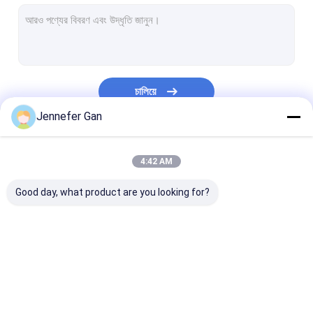
সাইন অ্যাক্রিলিক শীট
আরভি উইন্ডো অ্যাক্রিলিক শীট
দিন রাত এক্রাইলিক শীট
চালিয়ে
ধাক্কা প্রতিরোধী এক্রাইলিক
Jennefer Gan
অ্যাকোয়ারিয়াম এক্রাইলিক শীট
আমাদের বিভাগসমূহ
4:42 AM
ফ্রস্টেড এক্রাইলিক শীট
Good day, what product are you looking for?
ইউভি ট্রান্সমিটার অ্যাক্রিলিক
ইনফ্রারেড ফিল্টার এক্রাইলিক
স্যানিটারি অ্যাক্রিলিক শীট
এক্রাইলিক শীট পরিষ্কার করুন
আইজিপি এক্রাইলিক শ