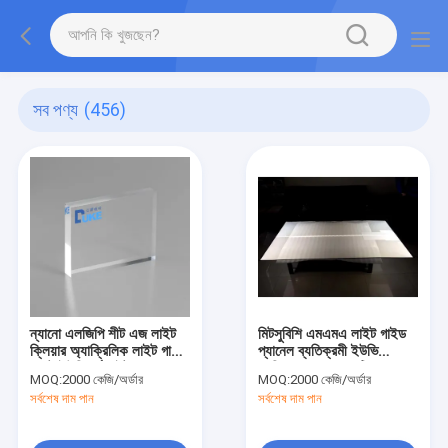
সব পণ্য
(456)
ন্যানো এলজিপি শীট এজ লাইট
মিটসুবিশি এমএমএ লাইট গাইড
ক্লিয়ার অ্যাক্রিলিক লাইট গাইড
প্যানেল ব্যতিক্রমী ইউভি
প্লেট ইউনিফর্ম লাইট
প্রতিরোধের সাথে অপটিক্যাল
MOQ:
2000 কেজি/অর্ডার
MOQ:
2000 কেজি/অর্ডার
ট্রান্সমিট্যান্সের জন্য
এক্রাইলিক শীট
সর্বশেষ দাম পান
সর্বশেষ দাম পান