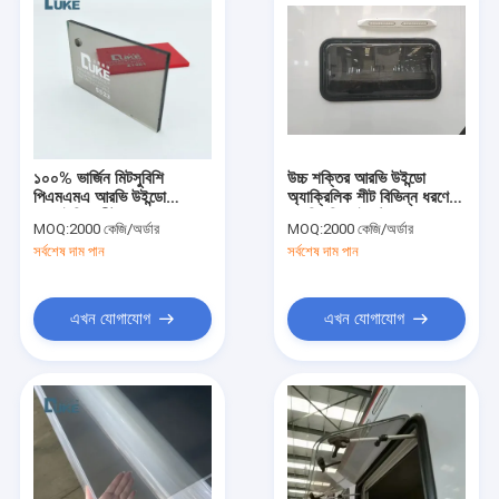
১০০% ভার্জিন মিটসুবিশি
উচ্চ শক্তির আরভি উইন্ডো
পিএমএমএ আরভি উইন্ডো
অ্যাক্রিলিক শীট বিভিন্ন ধরণের
এক্রাইলিক শীট
আরভিগুলিতে ইনস্টল করা
MOQ:
2000 কেজি/অর্ডার
MOQ:
2000 কেজি/অর্ডার
১২২০*২৪৪০এমএম
উইন্ডোগুলির জন্য সুরক্ষা এবং
সর্বশেষ দাম পান
সর্বশেষ দাম পান
দীর্ঘায়ু সরবরাহ করে
এখন যোগাযোগ
এখন যোগাযোগ
বাড়ি
পণ্য
আমাদের সম্পর্কে