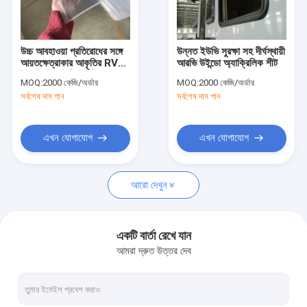
কারখানা ভ্রমণ
মান নিয়ন্ত্রণ
উচ্চ আবহাওয়া প্রতিরোধের সঙ্গে
উন্নত ইউভি সুরক্ষা সহ দীর্ঘস্থায়ী
আয়তক্ষেত্রাকার আকৃতির RV
আরভি উইন্ডো অ্যাক্রিলিক শীট
আমাদের সাথে যোগাযোগ করুন
উইন্ডো এক্রাইলিক শীট 3mm
MOQ:
2000 কেজি/অর্ডার
MOQ:
2000 কেজি/অর্ডার
পুরু
সর্বশেষ দাম পান
সর্বশেষ দাম পান
খবর
উদ্ধৃতির জন্য আবেদন
এখন যোগাযোগ
এখন যোগাযোগ
আরো দেখুন
স্যানিটারি অ্যাক্রিলিক শীট
এক্রাইলিক শীট পরিষ্কার করুন
একটি বার্তা রেখে যান
আমরা দ্রুত উত্তর দেব
আইজিপি এক্রাইলিক শীট
শব্দ বাধা বেড়া