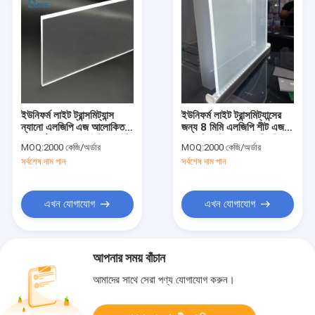
ইউনিফর্ম লাইট ট্রান্সমিট্যান্স
ইউনিফর্ম লাইট ট্রান্সমিট্যান্সের
ন্যানো এলজিপি এজ আলোকিত
জন্য 8 মিমি এলজিপি শীট এজ
মসৃণ পৃষ্ঠ স্বচ্ছ এক্রাইলিক লাইট
আলোকিত ক্লিয়ার অ্যাক্রিলিক
MOQ:
2000 কেজি/অর্ডার
MOQ:
2000 কেজি/অর্ডার
গাইড প্লেট
লাইট গাইড প্যানেল
সর্বশেষ দাম পান
সর্বশেষ দাম পান
এখন যোগাযোগ
এখন যোগাযোগ
আপনার সময় বাঁচান
আমাদের সাথে সেরা পণ্য যোগাযোগ করুন।