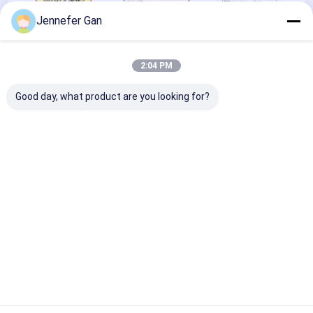
Jennefer Gan
2:04 PM
ISO9001
Design patent
Material testing
Good day, what product are you looking for?
Material testing
বাড়ি
আমাদের সম্পর্কে
Desktop Site
সাইট ম্যাপ
গোপনীয়তা নীতি
গুণ
স্যানিটারি অ্যাক্রিলিক শীট
চীন কারখানা.Copyright © 2026 Chengdu Cast
Acrylic Panel Industry Co., Ltd. All Rights Reserved.