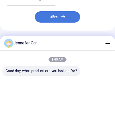
চালিয়ে
প্রস্তাবিত পণ্য
Jennefer Gan
8:05 AM
Good day, what product are you looking for?
নীল এবং সাদা প্লেক্সিগ্লাস
নীল এবং সাদা নীল সাইনবোর্ড
ডিউক ব্লু অ্যান্ড হোয
প্যানেল নীল সাইন রঙ পরিবর্তন
সাদা রাতে বজ্রপাত সাইনবোর্ড
নাইট এক্রাইলিক শীট 
নাইট ব্যবহারের জন্য এক্রাইলিক
LED লাইট বক্স বিজ্ঞাপন
ভালো দাম
ভালো দাম
ভালো দাম