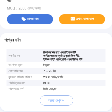
শীট
MOQ：2000 কেজি/অর্ডার
ভালো দাম
এখন যোগাযোগ
পণ্যের বর্ণনা
,
বিজ্ঞাপন দিন রাত এক্রাইলিক শীট
লক্ষণীয় করা
,
কাস্টম আয়না ম্যাট এক্রাইলিক শীট
ইউভি লাইট প্রতিরোধী এক্রাইলিক শীট
উৎপত্তি স্থল
সিচুয়ান
ডেলিভারি সময়
7 ~ 25 দিন
ন্যূনতম চাহিদার পরিমাণ
2000 কেজি/অর্ডার
পরিচিতিমুলক নাম
DUKE
পরিশোধের শর্ত
টি/টি, এল/সি
আরো দেখুন