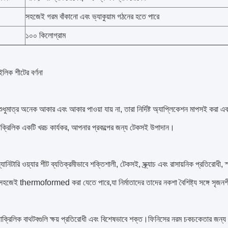
সহজেই গরম বাঁকানো এবং ভ্যাকুয়াম গঠনের হতে পারে
১০০ কিলোগ্রাম
ইলিক শীটের বর্ণনা
শুধুমাত্র অনেক আকার এবং আকার পাওয়া যায় না, তারা নির্দিষ্ট অ্যাপ্লিকেশন মাপসই করা
াক্রিলিক একটি খরচ কার্যকর, আপনার প্রকল্পের জন্য টেকসই উপাদান।
যানিটারি ওয়্যার শীট ব্যতিক্রমীভাবে শক্তিশালী, টেকসই, স্ক্র্যাচ এবং রাসায়নিক প্রতিরোধী
জেই thermoformed করা যেতে পারে,যা নির্মাতাদের তাদের নকশা বৈশিষ্ট্য সঙ্গে সৃজনশীল
যাক্রিলিক বাথটবগুলি ক্ষয় প্রতিরোধী এবং বিশেষভাবে শক্ত।ফিনিসের নরম চকচকেতার জন্য