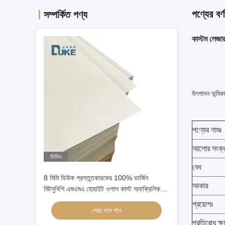
পণ্যের বর্ণ
সম্পর্কিত পণ্য
কাস্টম লেজা
উৎপাদন ভূমিক
পণ্যের নামঃ
আলোর সংক্
ভিডিও
বেধ
8 মিমি ডিউক প্রস্তুতকারকের 100% ভার্জিন
আকার
মিটসুবিশি এমএমএ হোয়াইট ওপাল কাস্ট অ্যাক্রিলিক
শীট মসৃণ প্লাস্টিকের কারুশিল্প সাইনবোর্ড শীট
প্রয়োগঃ
সেরা দাম পান
প্রতিরোধ ক্ষ