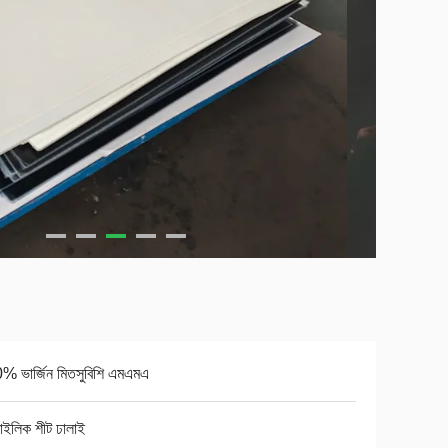
% ভার্জিন মিতসুবিশি এমএমএ
াইলিক শীট ঢালাই