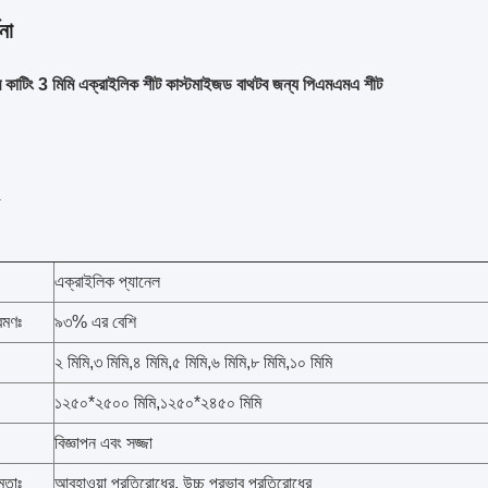
না
র কাটিং 3 মিমি এক্রাইলিক শীট কাস্টমাইজড বাথটব জন্য পিএমএমএ শীট
া
এক্রাইলিক প্যানেল
রমণঃ
৯৩% এর বেশি
২ মিমি
,
৩ মিমি
,
৪ মিমি
,
৫ মিমি
,
৬ মিমি
,
৮ মিমি
,
১০ মিমি
১২৫০*২৫০০ মিমি
,
১২৫০*২৪৫০ মিমি
বিজ্ঞাপন এবং সজ্জা
মতাঃ
আবহাওয়া প্রতিরোধের, উচ্চ প্রভাব প্রতিরোধের