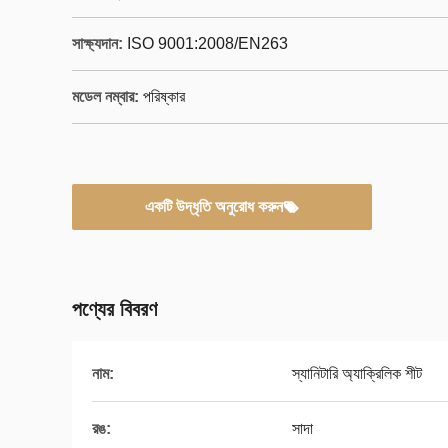
সাক্ষ্যদান:
ISO 9001:2008/EN263
মডেল নম্বার:
পরিষ্কার
একটি উদ্ধৃতি অনুরোধ করুন
পণ্যের বিবরণ
নাম:
স্যানিটারি অ্যাক্রিলিক শীট
রঙ:
সাদা