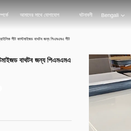
পর্কে
আমাদের সাথে যোগাযোগ
ঘটনাবলী
Bengali
করুন
ক্রাইলিক শীট কাস্টমাইজড বাথটব জন্য পিএমএমএ শীট
াস্টমাইজড বাথটব জন্য পিএমএমএ