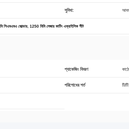
সুবিধা:
আবহা
,
িমি পিএমএমএ ফোল্ডার
1250 মিমি লেজার কাটিং এক্রাইলিক শীট
প্যাকেজিং বিবরণ
কাঠে
পরিশোধের শর্ত
টি/ট