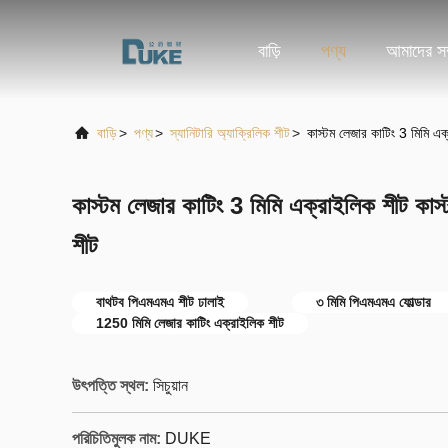
বাড়ি
পণ্য
আমাদের সম্
বাড়ি
>
পণ্য
>
স্যানিটারি অ্যাক্রিলিক শীট
>
কাস্টম লেজার কাটিং 3 মিমি এ
কাস্টম লেজার কাটিং 3 মিমি এক্রাইলিক শীট ক
শীট
বাথটব পিএমএমএ শীট ঢালাই
৩ মিমি পিএমএমএ ফোল্ডার
1250 মিমি লেজার কাটিং এক্রাইলিক শীট
উৎপত্তি স্থল:
সিচুয়ান
পরিচিতিমুলক নাম:
DUKE