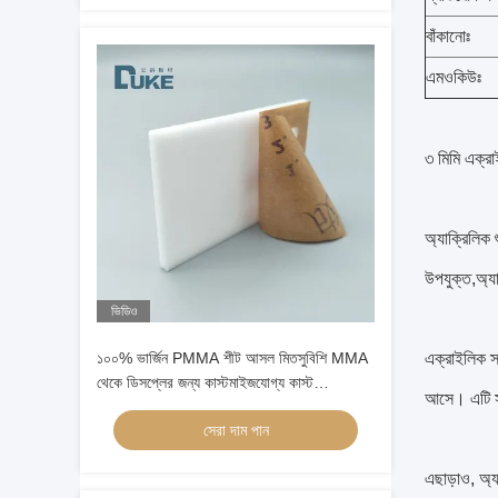
বাঁকানোঃ
এমওকিউঃ
৩ মিমি এক্রা
অ্যাক্রিলিক 
উপযুক্ত,অ্য
ভিডিও
১০০% ভার্জিন PMMA শীট আসল মিতসুবিশি MMA
এক্রাইলিক স্
থেকে ডিসপ্লের জন্য কাস্টমাইজযোগ্য কাস্ট
আসে। এটি সহ
অ্যাক্রিলিক প্যানেল
সেরা দাম পান
এছাড়াও, অ্