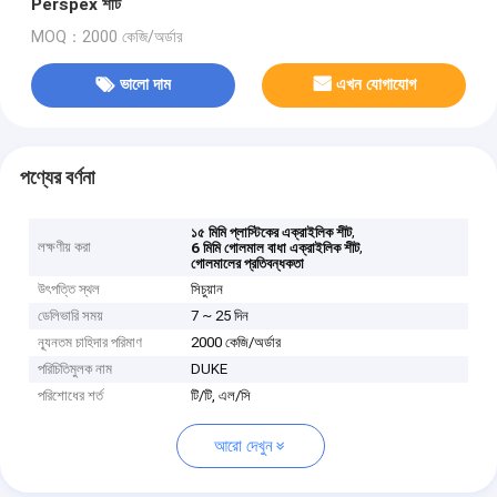
Perspex শীট
MOQ：2000 কেজি/অর্ডার
ভালো দাম
এখন যোগাযোগ
পণ্যের বর্ণনা
,
১৫ মিমি প্লাস্টিকের এক্রাইলিক শীট
লক্ষণীয় করা
,
6 মিমি গোলমাল বাধা এক্রাইলিক শীট
গোলমালের প্রতিবন্ধকতা
উৎপত্তি স্থল
সিচুয়ান
ডেলিভারি সময়
7 ~ 25 দিন
ন্যূনতম চাহিদার পরিমাণ
2000 কেজি/অর্ডার
পরিচিতিমুলক নাম
DUKE
পরিশোধের শর্ত
টি/টি, এল/সি
আরো দেখুন