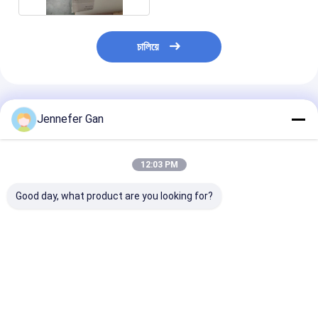
চালিয়ে
প্রস্তাবিত পণ্য
Jennefer Gan
12:03 PM
Good day, what product are you looking for?
ডিউক অপটিক্যাল-গ্রেড কাস্ট
ডিউক অপটিক্যাল-গ্রেড কাস্ট
হাই ক্লারিটি অপটিক্যা
অ্যাক্রিলিক শীট 100% ভার্জিন
অ্যাক্রিলিক শীট 100% ভার্জিন
অ্যাক্রিলিক শীট 92%
Mitsubishi MMA উচ্চ
Mitsubishi MMA উচ্চ
ট্রান্সমিশন ভার্জিন মিটসু
স্পষ্টতা 92% আয়না যথার্থতা
স্বচ্ছতা 92% আয়না যথার্থতা
উপাদান প্রদর্শনের জন্য
10mm 2mm ইউভি
10mm 2mm ইউভি বোর্ড
ভালো দাম
ভালো দাম
ভালো দাম
মুদ্রণযোগ্য প্লাস্টিক
কাটিং