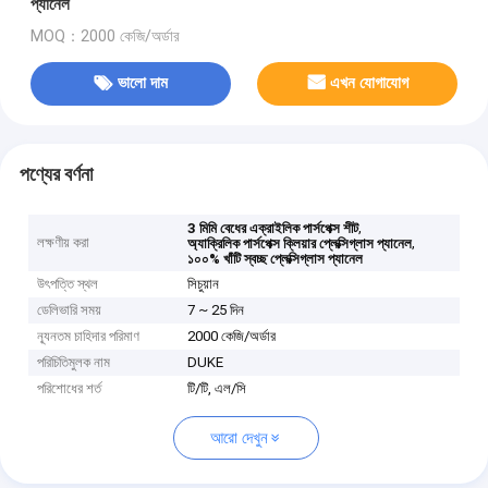
প্যানেল
MOQ：2000 কেজি/অর্ডার
ভালো দাম
এখন যোগাযোগ
পণ্যের বর্ণনা
,
3 মিমি বেধের এক্রাইলিক পার্সপেক্স শীট
লক্ষণীয় করা
,
অ্যাক্রিলিক পার্সপেক্স ক্লিয়ার প্লেক্সিগ্লাস প্যানেল
১০০% খাঁটি স্বচ্ছ প্লেক্সিগ্লাস প্যানেল
উৎপত্তি স্থল
সিচুয়ান
ডেলিভারি সময়
7 ~ 25 দিন
ন্যূনতম চাহিদার পরিমাণ
2000 কেজি/অর্ডার
পরিচিতিমুলক নাম
DUKE
পরিশোধের শর্ত
টি/টি, এল/সি
আরো দেখুন