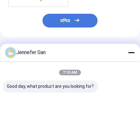
চালিয়ে
প্রস্তাবিত পণ্য
Jennefer Gan
7:10 AM
Good day, what product are you looking for?
ডিউক অপটিক্যাল-গ্রেড কাস্ট
ডিউক অপটিক্যাল-গ্রেড কাস্ট
হাই ক্লারিটি অপটিক্যা
অ্যাক্রিলিক শীট 100% ভার্জিন
অ্যাক্রিলিক শীট 100% ভার্জিন
অ্যাক্রিলিক শীট 92%
Mitsubishi MMA উচ্চ
Mitsubishi MMA উচ্চ
ট্রান্সমিশন ভার্জিন মিটসু
স্পষ্টতা 92% আয়না যথার্থতা
স্বচ্ছতা 92% আয়না যথার্থতা
উপাদান প্রদর্শনের জন্য
10mm 2mm ইউভি
10mm 2mm ইউভি বোর্ড
ভালো দাম
ভালো দাম
ভালো দাম
মুদ্রণযোগ্য প্লাস্টিক
কাটিং