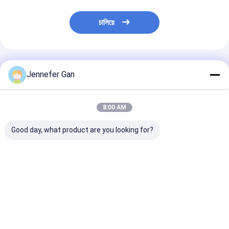
চালিয়ে
প্রস্তাবিত পণ্য
Jennefer Gan
8:00 AM
Good day, what product are you looking for?
ডিউক প্রস্তুতকারকের 8 মিমি
100% ভার্জিন উপাদান ঢালাই
বহিরঙ্গন শব্দ নিরোধক বে
অ্যান্টি-ইউভি এক্রাইলিক বোর্ড
এক্রাইলিক শীট 5mm
প্যানেল ৫মিমি-২০মিমি 
20x30 ফুট সাউন্ডপ্রুফ বেড়া
20mm বহিরঙ্গন শব্দ বাধা জন্য
কাস্ট এক্রাইলিক শীট 
ইউভি 4 মিমি পিএমএমএ পৌর
টেকসই প্যানেল
প্রতিরোধী শব্দ নিরোধক
নির্মাণ খোদাই জন্য অন্তর্ভুক্ত
ভালো দাম
ভালো দাম
ভালো দাম