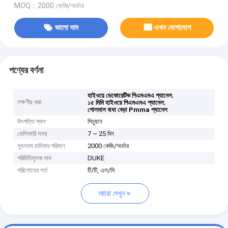
MOQ：2000 কেজি/অর্ডার
ভালো দাম
এখন যোগাযোগ
পণ্যের বর্ণনা
,
হাইওয়ে ডেকোরেটিভ পিএমএমএ প্যানেল
লক্ষণীয় করা
,
১৫ মিমি হাইওয়ে পিএমএমএ প্যানেল
গোলমাল বাধা বেড়া Pmma প্যানেল
উৎপত্তি স্থল
সিচুয়ান
ডেলিভারি সময়
7 ~ 25 দিন
ন্যূনতম চাহিদার পরিমাণ
2000 কেজি/অর্ডার
পরিচিতিমুলক নাম
DUKE
পরিশোধের শর্ত
টি/টি, এল/সি
আরো দেখুন