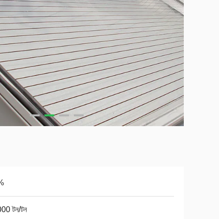
%
00 টন/টন