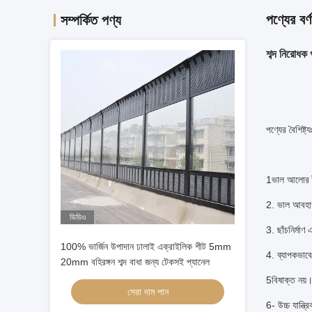
পণ্যের বর্ণ
সম্পর্কিত পণ্য
শব্দ নিরোধক 
পণ্যের বৈশিষ্ট্য
1ভাল আলোর ট্
2. ভাল আবহাও
ভিডিও
3. ছাঁচনির্মাণ
100% ভার্জিন উপাদান ঢালাই এক্রাইলিক শীট 5mm
4. ব্যাপকভাবে
20mm বহিরঙ্গন শব্দ বাধা জন্য টেকসই প্যানেল
5বিষাক্ত নয়
সেরা দাম পান
6- উচ্চ যান্ত্