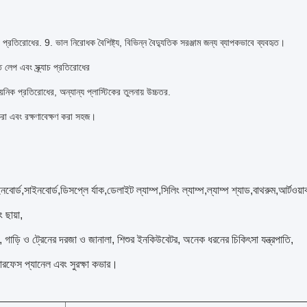
 প্রতিরোধের. 9. ভাল নিরোধক বৈশিষ্ট্য, বিভিন্ন বৈদ্যুতিক সরঞ্জাম জন্য ব্যাপকভাবে ব্যবহৃত।
লেপ এবং স্ক্র্যাচ প্রতিরোধের
়নিক প্রতিরোধের, অন্যান্য প্লাস্টিকের তুলনায় উচ্চতর.
রা এবং রক্ষণাবেক্ষণ করা সহজ।
নবোর্ড,সাইনবোর্ড,ডিসপ্লে র্যাক,ডেলাইট ল্যাম্প,সিলিং ল্যাম্প,ল্যাম্প শ্যাড,বাথরুম,আর্টওয়ার্ক
 ছায়া,
 গাড়ি ও ট্রেনের দরজা ও জানালা, শিশুর ইনকিউবেটর, অনেক ধরনের চিকিৎসা যন্ত্রপাতি,
ট সারফেস প্যানেল এবং সুরক্ষা কভার।