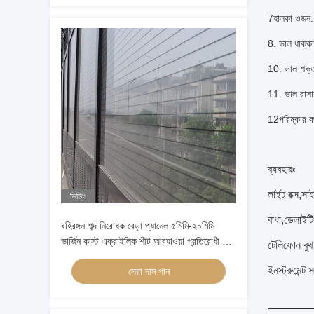
7হালকা ওজন.
8. ভাল ধাক্কা
10. ভাল শক্ত 
11. ভাল রাসায
12পরিষ্কার ক
ব্যবহারঃ
লাইট বক্স,সাই
ভিডিও
বাধা,ডেলাইটিং
বহিরঙ্গন শব্দ নিরোধক বেড়া প্যানেল ৫মিমি-২০মিমি
ভার্জিন কাস্ট এক্রাইলিক শীট আবহাওয়া প্রতিরোধী শব্দ
টেলিফোন বুথ,
নিরোধক
ইনস্ট্রুমেন্
সেরা দাম পান