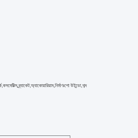
,কসমেটিক্স,ব্র্যাকেট,অ্যাকোয়ারিয়াম,নির্মাণঃশো উইন্ডো,শব্দ