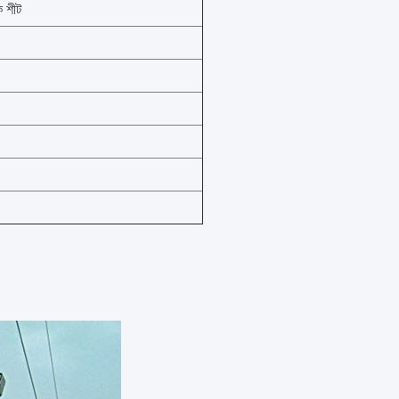
ক শীট