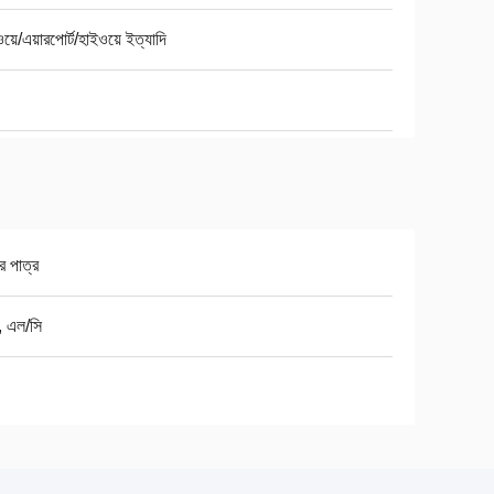
য়ে/এয়ারপোর্ট/হাইওয়ে ইত্যাদি
র পাত্র
ি, এল/সি