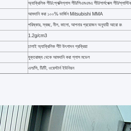
অ্যাক্রিলিক শীট/প্লেক্সিগ্লাস শীট/পিএমএমএ শীট/পার্সপেক্স শীট/প্লাস্টি
আমদানি করা ১০০% ভার্জিন Mitsubishi MMA
পরিষ্কার, স্বচ্ছ, নীল, কালো, আপনার প্রয়োজন অনুযায়ী আরো রং
1.2g/cm3
ঢালাই অ্যাক্রিলিক শীট উৎপাদন প্রক্রিয়া
যুক্তরাজ্য থেকে আমদানি করা গ্লাস মডেল
এল/সি, টি/টি, ওয়েস্টার্ন ইউনিয়ন