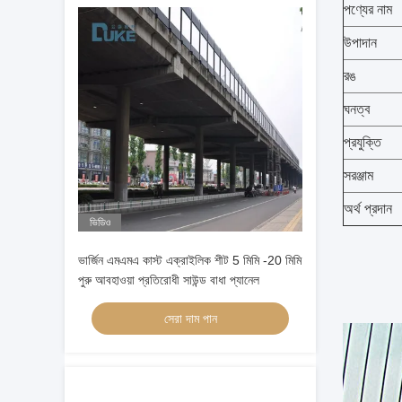
পণ্যের নাম
উপাদান
রঙ
ঘনত্ব
প্রযুক্তি
সরঞ্জাম
অর্থ প্রদান
ভিডিও
ভার্জিন এমএমএ কাস্ট এক্রাইলিক শীট 5 মিমি -20 মিমি
পুরু আবহাওয়া প্রতিরোধী সাউন্ড বাধা প্যানেল
সেরা দাম পান