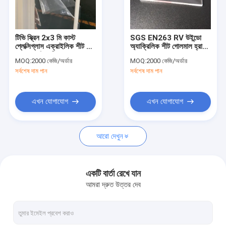
কারখানা ভ্রমণ
মান নিয়ন্ত্রণ
টিভি স্ক্রিন 2x3 মি কাস্ট
SGS EN263 RV উইন্ডো
প্লেক্সিগ্লাস এক্রাইলিক শীট উচ্চ
অ্যাক্রিলিক শীট গোলমাল হ্রাস
আমাদের সাথে যোগাযোগ করুন
প্রভাব প্রতিরোধী
UV লেপযুক্ত
MOQ:
2000 কেজি/অর্ডার
MOQ:
2000 কেজি/অর্ডার
সর্বশেষ দাম পান
সর্বশেষ দাম পান
খবর
উদ্ধৃতির জন্য আবেদন
এখন যোগাযোগ
এখন যোগাযোগ
আরো দেখুন
স্যানিটারি অ্যাক্রিলিক শীট
এক্রাইলিক শীট পরিষ্কার করুন
একটি বার্তা রেখে যান
আমরা দ্রুত উত্তর দেব
আইজিপি এক্রাইলিক শীট
শব্দ বাধা বেড়া