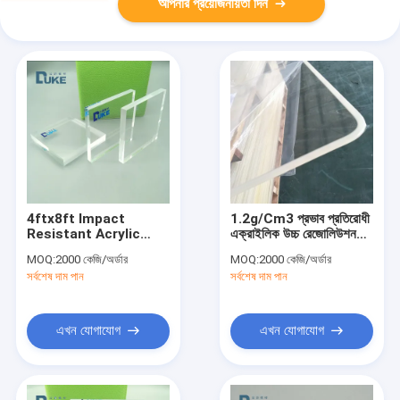
আপনার প্রয়োজনীয়তা দিন
4ftx8ft Impact
1.2g/Cm3 প্রভাব প্রতিরোধী
Resistant Acrylic
এক্রাইলিক উচ্চ রেজোলিউশন
Plexiglass Sheet
4x8 Ft Plexiglass
MOQ:
2000 কেজি/অর্ডার
MOQ:
2000 কেজি/অর্ডার
10mm আইএসও9001
সর্বশেষ দাম পান
সর্বশেষ দাম পান
এখন যোগাযোগ
এখন যোগাযোগ