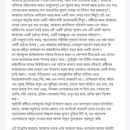
আমাদের এন্টারপ্রাইজ স্পিরিট একতাবদ্ধ, শক্ত এবং ইতিবাচক হচ্ছে। আমাদের
অফিসের পরিবেশকে আরও বন্ধুত্বপূর্ণ এবং সুরেলা করে, সম্পর্ক বজায় রাখার এবং গড়ে
তোলার জন্য আমাদের দলে ধারাবাহিক সুযোগ রয়েছে তা নিশ্চিত করা গুরুত্বপূর্ণ।
আমাদের সবাইকে একত্রিত করার জন্য একটি ভাল খেলার মতো কিছুই নেই এবং
খেলাধুলা মানুষের মধ্যে একটি শক্তিশালী সংযোগকারী টিস্যু। কর্মীদের জন্য আমাদের
ডেস্ক থেকে দূরে সরে যাওয়ার, আমাদের মানসিকতা পরিবর্তন করার এবং আরও
ব্যক্তিগত সংযোগ তৈরি করার এটি একটি দুর্দান্ত সুযোগ এবং এটি একটি স্বাগত
জানানোর একটি দুর্দান্ত উপায়, একটি স্বাচ্ছন্দ্য এবং হাস্যকর পরিবেশে।
এটি বন্ধুত্ব তৈরি করার, প্রত্যেকের শারীরিক সুস্থতা উন্নত করার এবং মজা করার
একটি দুর্দান্ত উপায়। এবং আমাদের কর্মক্ষেত্রে খেলাধুলা প্রবর্তন করার জন্য কি
ধরনের ক্রীড়া কার্যক্রম সব কর্মচারীদের জড়িত করার জন্য একটি প্রশ্ন।
দল গঠনমূলক কার্যকলাপের পরিসর বিবেচনা করুন যে কোম্পানি টিমওয়ার্ক এবং তাদের
দলের মনোভাবের জন্য স্পনসর করতে পারে। টুর্নামেন্ট গেম স্ট্রীম দেখার জন্য
কর্মচারীদের তাদের কিউবিকেলে একা আটকে থাকতে বাধ্য করার পরিবর্তে, কর্মীদের
দলবদ্ধভাবে কাজ দেখতে এবং উদযাপন করার জন্য একসাথে যোগদানের একটি উপায়
তৈরি করুন। আমরা ঐতিহ্যগত এবং অনানুষ্ঠানিক ক্রীড়া তালিকা থেকে
ক্রিয়াকলাপগুলি বেছে নিই, মজা এবং দলগত কাজগুলি সহ। বেশিরভাগ স্টাফ, মহিলা
এবং পুরুষ, সিনিয়র মানুষ এবং জুনিয়র লোকেরা, তাদের সাথে পরিচিত এবং ভাল, যার
মধ্যে রয়েছে টাগ-অফ-ওয়ার, তিনজন খেলোয়াড়ের চার পা দিয়ে রেস, লোহার হুপ
রোলিং, দড়ি এড়ানো, দুইজন খেলোয়াড় পিঠে বেলুন ধরে রাখা, বালির ব্যাগ নিক্ষেপ
করা।
প্রতিটি কর্মীকে খেলাধুলার ইভেন্ট উপভোগ করতে এবং অংশগ্রহণ করতে উৎসাহিত
করতে, আমরা শুধুমাত্র তাদের গুরুত্ব এবং কর্পোরেট বাধাগুলি ভেঙ্গে দেওয়ার এবং
প্রত্যেকের ব্যক্তিত্বকে উজ্জ্বল করার সুযোগ বুঝিয়ে দিই না, বরং প্রত্যেক
খেলোয়াড়কে আনন্দ দেওয়ার জন্য অনেক সমৃদ্ধ পুরস্কারও প্রস্তুত করি৷
এই ইভেন্টের মাধ্যমে, আমাদের দলকে একে অপরকে আরও ভালভাবে জানার অনুমতি