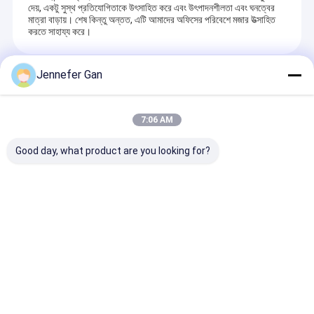
দেয়, একটু সুস্থ প্রতিযোগিতাকে উৎসাহিত করে এবং উৎপাদনশীলতা এবং ঘনত্বের
মাত্রা বাড়ায়। শেষ কিন্তু অন্তত, এটি আমাদের অফিসের পরিবেশে মজার উত্সাহিত
করতে সাহায্য করে।
Jennefer Gan
Recommended Products
7:06 AM
Good day, what product are you looking for?
মিটসুবিশি এমএমএ লাইট গাইড
৯২% আলোর সংক্রমণ ১০০%
১০০% ভার্জিন পিএমএম
প্যানেল ব্যতিক্রমী ইউভি
ভার্জিন মিটসুবিশি এমএমএ
এক্রাইলিক গ্লাস প্যান
প্রতিরোধের সাথে অপটিক্যাল
এলইডি প্যানেল এলজিপি
গ্রেড স্বচ্ছ এক্রাইলি
এক্রাইলিক শীট
পিএমএমএ এমএমএ এক্রাইলিক
মিমি ৬ মিমি
শীট
অনুসন্ধান পাঠান
অনুসন্ধান পাঠান
অনুসন্ধান পা
বাড়ি
আমাদের সম্পর্কে
Desktop Site