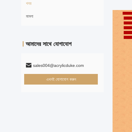
খবর
মামলা
আমাদের সাথে যোগাযোগ
sales004@acrylicduke.com
এখনই যোগাযোগ করুন