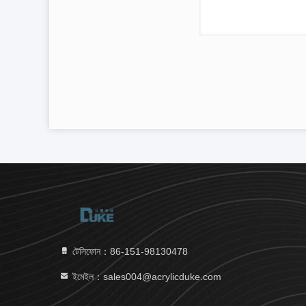
টেলিফোন：86-151-98130478
ইমেইল：sales004@acrylicduke.com