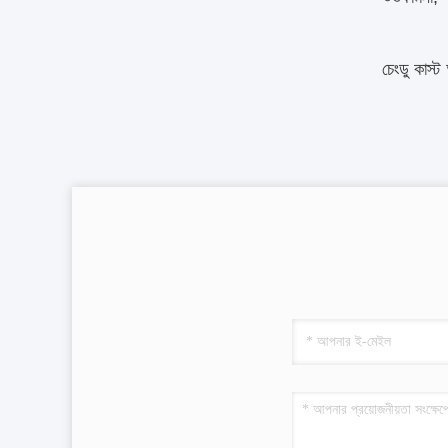
চেংডু কাস্ট