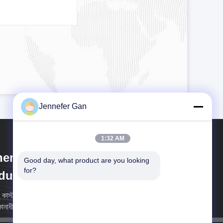
Jennefer Gan
1:32 AM
engdu Cast Acrylic Panel
Good day, what product are you looking 
for?
dustry Co., Ltd
ু কাস্ট অ্যাক্রিলিক প্যানেল কোং লিমিটেড (সিডিএ) মোনারক গ্রুপের সম্পূর্ণ
কানাধীন সহায়ক সংস্থা।