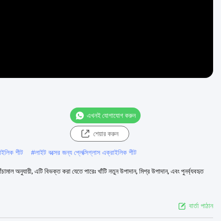
এখনই যোগাযোগ করুন
শেয়ার করুন
রাইলিক শীট
#
লাইট বক্সের জন্য প্লেক্সিগ্লাস এক্রাইলিক শীট
কাঁচামাল অনুযায়ী, এটি বিভক্ত করা যেতে পারেঃ খাঁটি নতুন উপাদান, মিশ্র উপাদান, এবং পুনর্ব্যবহৃত
বার্তা পাঠান