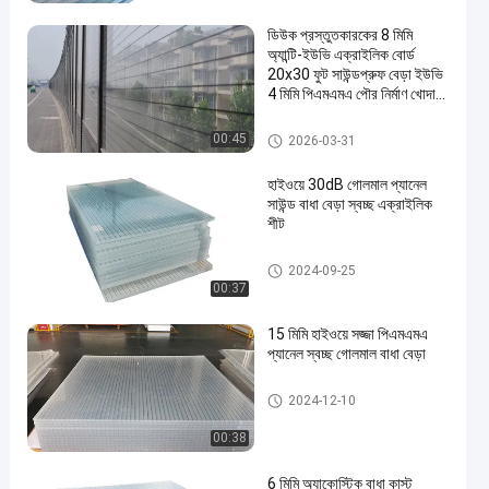
ডিউক প্রস্তুতকারকের 8 মিমি
অ্যান্টি-ইউভি এক্রাইলিক বোর্ড
20x30 ফুট সাউন্ডপ্রুফ বেড়া ইউভি
4 মিমি পিএমএমএ পৌর নির্মাণ খোদাই
জন্য অন্তর্ভুক্ত
শব্দ বাধা বেড়া
00:45
2026-03-31
হাইওয়ে 30dB গোলমাল প্যানেল
সাউন্ড বাধা বেড়া স্বচ্ছ এক্রাইলিক
শীট
শব্দ বাধা বেড়া
2024-09-25
00:37
15 মিমি হাইওয়ে সজ্জা পিএমএমএ
প্যানেল স্বচ্ছ গোলমাল বাধা বেড়া
শব্দ বাধা বেড়া
2024-12-10
00:38
6 মিমি অ্যাকোস্টিক বাধা কাস্ট