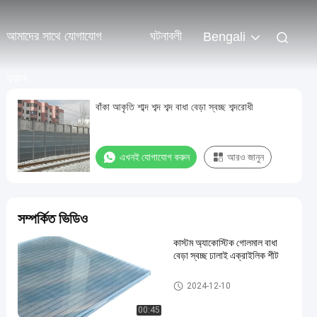
আমাদের সাথে যোগাযোগ
ঘটনাবলী
Bengali
করুন
বাঁকা আকৃতি শাব্দ শব্দ শব্দ বাধা বেড়া স্বচ্ছ শব্দরোধী
এখনই যোগাযোগ করুন
আরও জানুন
সম্পর্কিত ভিডিও
কাস্টম অ্যাকোস্টিক গোলমাল বাধা
বেড়া স্বচ্ছ ঢালাই এক্রাইলিক শীট
শব্দ বাধা বেড়া
2024-12-10
00:45